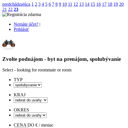
predchádzajúca
1
2
3
4
5
6
7
8
9
10
11
12
13
14
15
16
17
18
19
20
21
22
23
Nemáte účet?
|
Prihlásiť
Zvolte podnájom - byt na prenájom, spolubývanie
Select - looking for roommate or room
TYP
KRAJ
OKRES
CENA DO € / mesiac