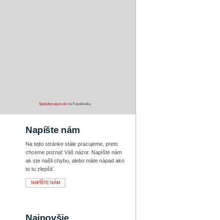
Spolubyvajuci.sk
na Facebooku
Napíšte nám
Na tejto stránke stále pracujeme, preto
chceme poznať Váš názor. Napíšte nám
ak ste našli chybu, alebo máte nápad ako
to tu zlepšiť.
NAPÍŠTE NÁM
Najnovšie