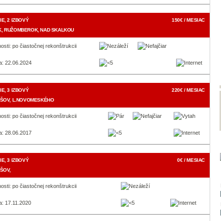
E, 2 IZBOVÝ
150€ / MESIAC
, RUŽOMBEROK, NAD SKALKOU
osti: po čiastočnej rekonštrukcii
a: 22.06.2024
E, 3 IZBOVÝ
220€ / MESIAC
EŠOV, L.NOVOMESKÉHO
osti: po čiastočnej rekonštrukcii
a: 28.06.2017
E, 3 IZBOVÝ
0€ / MESIAC
ŠOV,
osti: po čiastočnej rekonštrukcii
a: 17.11.2020