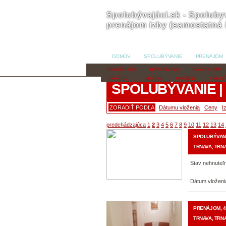
Spolubývajúci.sk - Spolubyv
prenájom izby (samostatná 
DOMOV
SPOLUBÝVANIE
PRENÁJOM
BRATISLAVA
BRATISLAVA
BRATISLAVA
PREŠOV
PREŠOV
PREŠOV
TRENČ
SPOLUBÝVANIE |
ZORADIŤ PODĽA
Dátumu vloženia
Ceny
I
predchádzajúca
1
2
3
4
5
6
7
8
9
10
11
12
13
14
SPOLUBÝVANI
TRNAVA, TRNA
Stav nehnuteľn
Dátum vloženi
PRENÁJOM, 4
TRNAVA, TRN