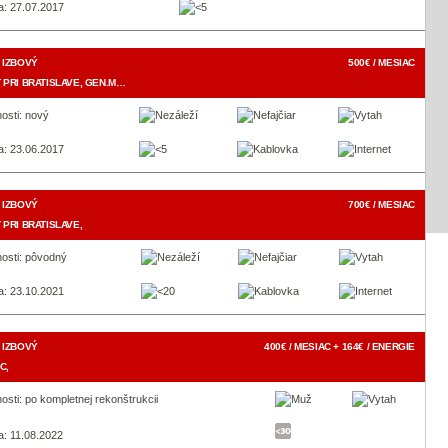
a: 27.07.2017
 IZBOVÝ
500€ / MESIAC
 PRI BRATISLAVE, GEN.M…
osti: nový
a: 23.06.2017
 IZBOVÝ
700€ / MESIAC
 PRI BRATISLAVE,
nosti: pôvodný
a: 23.10.2021
 IZBOVÝ
400€ / MESIAC + 164€ / ENERGIE
C,
osti: po kompletnej rekonštrukcii
a: 11.08.2022