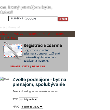
jom, lacný prenájom bytu,
latne!
es je:
|
Meniny má:
OŠICE
KOŠICE
NITRA
NITRA
NITRA
A
ŽILINA
NEMÁTE ÚČET?
|
PRIHLÁSIŤ
Zvolte podnájom - byt na
prenájom, spolubývanie
Select - looking for roommate or room
TYP
KRAJ