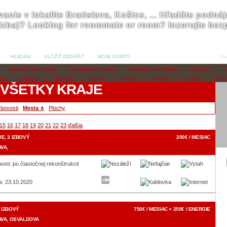
anie v lokalite Bratislava, Košice, ... Hľadáte podná
izba)? Looking for roommate or room? Inzerujte bezp
HĽADÁM
VLOŽIŤ INZERÁT
MOJE KONTO
Dn
BANSKÁ BYSTRICA
BANSKÁ BYSTRICA
BANSKÁ BYSTRICA
KOŠICE
K
ÍN
TRENČÍN
TRENČÍN
TRNAVA
TRNAVA
TRNAVA
ŽILINA
ŽILIN
 VŠETKY KRAJE
zbovosti
Mesta ∧
Plochy
15
16
17
18
19
20
21
22
23
ďalšia
E, 3 IZBOVÝ
200€ / MESIAC
VA,
osti: po čiastočnej rekonštrukcii
a: 23.10.2020
 IZBOVÝ
750€ / MESIAC + 250€ / ENERGIE
AVA, OSVALDOVA