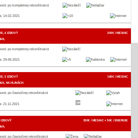
osti: po kompletnej rekonštrukcii
a: 14.02.2021
E, 4 IZBOVÝ
200€ / MESIAC
VA,
osti: po kompletnej rekonštrukcii
a: 29.06.2021
E, 3 IZBOVÝ
180€ / MESIAC
VA, NA HLINÁCH
osti: po čiastočnej rekonštrukcii
a: 21.11.2021
 IZBOVÝ
350€ / MESIAC + 50€ / ENERGIE
VA,
osti: po čiastočnej rekonštrukcii