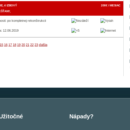
E, 4 IZBOVÝ
200€ / MESIAC
EŠŤANY,
osti: po kompletnej rekonštrukcii
a: 12.06.2019
15
16
17
18
19
20
21
22
23
ďalšia
Užitočné
Nápady?