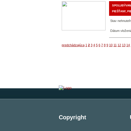
SPOLUBÝVANI
PIEŠŤANY, PI
Stav nehnuteľn
Dátum vloženi
predchádzajúca
1
2
3
4
5
6
7
8
9
10
11
12
13
14
Copyright