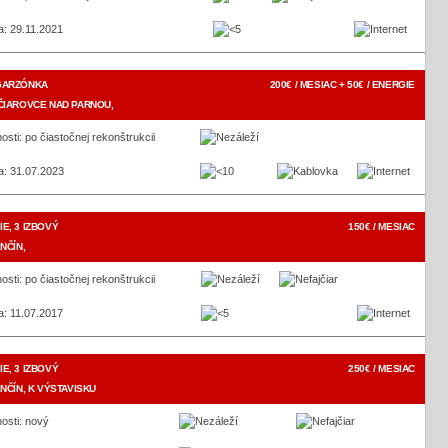
a: 29.11.2021
GARZÓNKA
200€ / MESIAC + 50€ / ENERGIE
ČIAROVCE NAD PARNOU,
osti: po čiastočnej rekonštrukcii
a: 31.07.2023
E, 3 IZBOVÝ
150€ / MESIAC
NČÍN,
osti: po čiastočnej rekonštrukcii
a: 11.07.2017
E, 3 IZBOVÝ
250€ / MESIAC
NČÍN, K VÝSTAVISKU
osti: nový