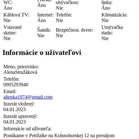
WC:
obývačkou:
linka:
Áno
Áno
Nie
Áno
Káblová TV:
Internet:
Telefón:
Klimatizácia:
Nie
Áno
Nie
Nie
Vstavané
Umývačka
Šatník:
Bezpečnost. dvere:
skrine:
riadu:
Nie
Nie
Nie
Nie
Informácie o užívateľovi
Meno, priezvisko:
AlenaStružáková
Telefón:
0905293940
Email:
alienka1974@gmail.com
Inzerát vložený:
04.01.2023
Inzerát upravený:
04.01.2023
Informácie od užívateľa:
Ponúkame v Petržalke na Krásnohorskej 12 na prenájom