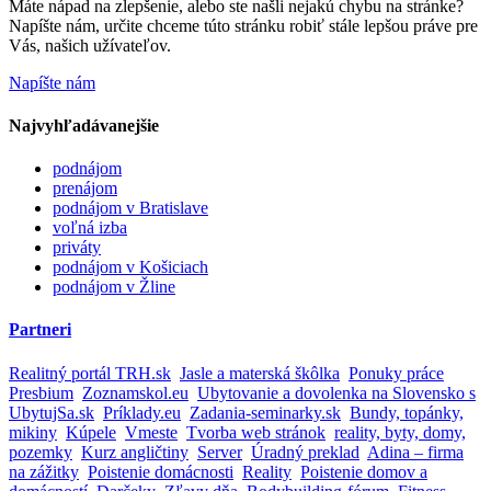
Máte nápad na zlepšenie, alebo ste našli nejakú chybu na stránke?
Napíšte nám, určite chceme túto stránku robiť stále lepšou práve pre
Vás, našich užívateľov.
Napíšte nám
Najvyhľadávanejšie
podnájom
prenájom
podnájom v Bratislave
voľná izba
priváty
podnájom v Košiciach
podnájom v Žline
Partneri
Realitný portál TRH.sk
Jasle a materská škôlka
Ponuky práce
Presbium
Zoznamskol.eu
Ubytovanie a dovolenka na Slovensko s
UbytujSa.sk
Príklady.eu
Zadania-seminarky.sk
Bundy, topánky,
mikiny
Kúpele
Vmeste
Tvorba web stránok
reality, byty, domy,
pozemky
Kurz angličtiny
Server
Úradný preklad
Adina – firma
na zážitky
Poistenie domácnosti
Reality
Poistenie domov a