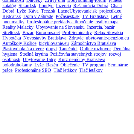
domácností
Darčeky
Zľavy dňa
Bodybuilding-fórum
Fitness
katalóg
Sikard.sk
Londýn
Inzercia
Reštaúrácia Dobrá
Chata
Dobrá
Lyže
Káva
Teez.sk
LacneUbytovanie.sk
projectik.eu
Redcar.sk
Dom v Záhrade
Počasiesk.sk
TV Bratislava
Letné
pneumatiky
Profesionálne preklady a tlmočenie
reality mapa
Reality Malacky
Ubytovanie na Slovensku
Inzercia, bazár
Strelto.sk
Bazar
Eurooms.net
ProfiSeminarky
Relax Slovakia
Hypotéka
Novostavby Bratislava
Zdravie
ubytovanie-penzion.eu
Autoškoly Košice
bicyklovanie.eu
Zámočníctvo Bratislava
Plastové okná a dvere
dopyt
Tanečníci
Online rozhovor
Dentálna
hygiena
Strešná krytina
Požičovňa stavebných strojov
rozvoj
osobnosti
Ubytovanie Tatry
Kurz nemčiny Bratislava
polodrahokamy
Lyže
Bazén
Oblečenie
TV program
Seminárne
práce
Profesionálne SEO
Tlač letákov
Tlač letákov