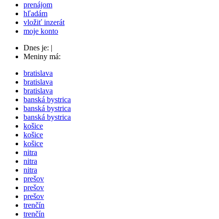
prenájom
hľadám
vložiť inzerát
moje konto
Dnes je:
|
Meniny má:
bratislava
bratislava
bratislava
banská bystrica
banská bystrica
banská bystrica
košice
košice
košice
nitra
nitra
nitra
prešov
prešov
prešov
trenčín
trenčín