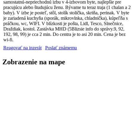
samostatnú-nepriechodnú izbu v 4-izbovom byte, najlepšie pre
pracujúcu alebo študujúcu ženu. Bývame tu teraz traja (1 chalan a 2
baby). V izbe je posteľ, stôl, stolík stolička, skriňa, perinak. V byte
je zariadená kuchyňa (sporák, mikrovlnka, chladnička), kúpeľňa s
práčkou, wc, WIFI. V blízkosti je pošta, Lidl, Tesco, Slnečnice,
Draždiak, kostol. Zastávka MHD (5Blizsie info do správy.9, 92,
192, 98, 99) je cca 2 min. Do centra je to asi 20 min. Cena je bez
wi-fi.
Reagovať na inzerát
Poslať známemu
Zobrazenie na mape