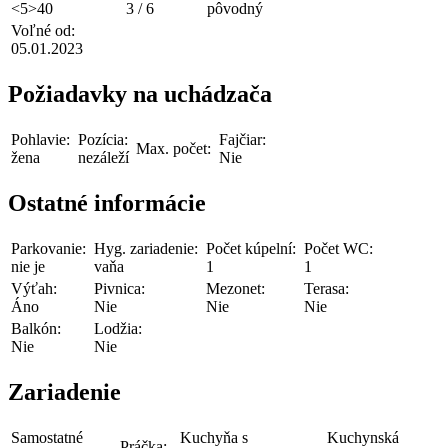
<5>40
3 / 6
pôvodný
Voľné od:
05.01.2023
Požiadavky na uchádzača
Pohlavie:
Pozícia:
Fajčiar:
Max. počet:
žena
nezáleží
Nie
Ostatné informácie
Parkovanie:
Hyg. zariadenie:
Počet kúpelní:
Počet WC:
nie je
vaňa
1
1
Výťah:
Pivnica:
Mezonet:
Terasa:
Áno
Nie
Nie
Nie
Balkón:
Lodžia:
Nie
Nie
Zariadenie
Samostatné
Kuchyňa s
Kuchynská
Práčka: