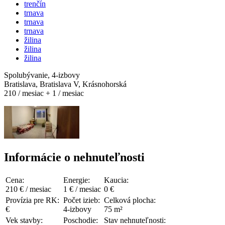
trenčín
trnava
trnava
trnava
žilina
žilina
žilina
Spolubývanie, 4-izbovy
Bratislava, Bratislava V, Krásnohorská
210 / mesiac + 1 / mesiac
Informácie o nehnuteľnosti
Cena:
Energie:
Kaucia:
210 € / mesiac
1 € / mesiac
0 €
Provízia pre RK:
Počet izieb:
Celková plocha:
€
4-izbovy
75 m²
Vek stavby:
Poschodie:
Stav nehnuteľnosti: