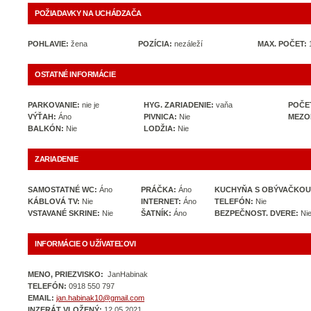
POŽIADAVKY NA UCHÁDZAČA
POHLAVIE:
žena
POZÍCIA:
nezáleží
MAX. POČET:
OSTATNÉ INFORMÁCIE
PARKOVANIE:
nie je
HYG. ZARIADENIE:
vaňa
POČE
VÝŤAH:
Áno
PIVNICA:
Nie
MEZO
BALKÓN:
Nie
LODŽIA:
Nie
ZARIADENIE
SAMOSTATNÉ WC:
Áno
PRÁČKA:
Áno
KUCHYŇA S OBÝVAČKOU
KÁBLOVÁ TV:
Nie
INTERNET:
Áno
TELEFÓN:
Nie
VSTAVANÉ SKRINE:
Nie
ŠATNÍK:
Áno
BEZPEČNOST. DVERE:
Ni
INFORMÁCIE O UŽÍVATEĽOVI
MENO, PRIEZVISKO:
JanHabinak
TELEFÓN:
0918 550 797
EMAIL:
jan.habinak10@gmail.com
INZERÁT VLOŽENÝ:
12.05.2021