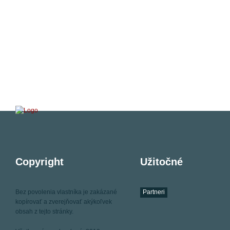
Copyright
Užitočné
Bez povolenia vlastníka je zakázané
Partneri
kopírovať a zverejňovať akýkoľvek
obsah z tejto stránky.