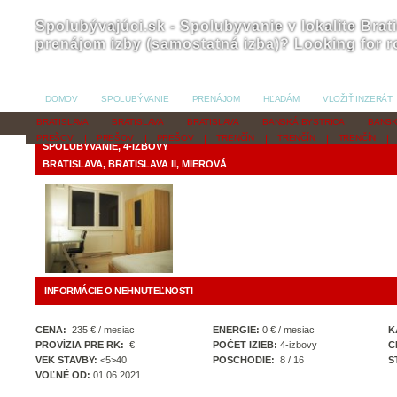
Spolubývajúci.sk - Spolubyvanie v lokalite Brat
prenájom izby (samostatná izba)? Looking for 
DOMOV
SPOLUBÝVANIE
PRENÁJOM
HĽADÁM
VLOŽIŤ INZERÁT
BRATISLAVA
BRATISLAVA
BRATISLAVA
BANSKÁ BYSTRICA
BANSK
PREŠOV
PREŠOV
PREŠOV
TRENČÍN
TRENČÍN
TRENČÍN
SPOLUBÝVANIE, 4-IZBOVY
BRATISLAVA, BRATISLAVA II, MIEROVÁ
INFORMÁCIE O NEHNUTEĽNOSTI
CENA:
235 € / mesiac
ENERGIE:
0 € / mesiac
K
PROVÍZIA PRE RK:
€
POČET IZIEB:
4-izbovy
C
VEK STAVBY:
<5>40
POSCHODIE:
8 / 16
S
VOĽNÉ OD:
01.06.2021