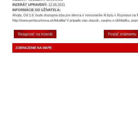
INZERÁT UPRAVENÝ:
12.05.2021
INFORMÁCIE OD UŽÍVATEĽA:
Ahojte, Od 1.6. bude dostupna izba pre dievca v novostavbe 4i bytu v Ruzinove na Mi
http://www.perlaruzinova.sk/lokalita/ V pripade viac otazok, zaujmu o obhliadku, po
Reagovať na inzerát
Poslať známemu
ZOBRAZENIE NA MAPE