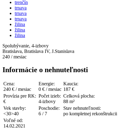
trenčín
trnava
trnava
trnava
žilina
žilina
žilina
Spolubývanie, 4-izbovy
Bratislava, Bratislava IV, J.Stanislava
240 / mesiac
Informácie o nehnuteľnosti
Cena:
Energie:
Kaucia:
240 € / mesiac
0 € / mesiac
187 €
Provízia pre RK:
Počet izieb:
Celková plocha:
€
4-izbovy
88 m²
Vek stavby:
Poschodie:
Stav nehnuteľnosti:
<30>40
6 / 7
po kompletnej rekonštrukcii
Voľné od:
14.02.2021