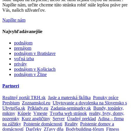
Napíšte nám, určite chceme túto stránku robiť stále lepšou práve pre
Vás, našich užívateľov.
Napíšte nám
Najvyhľadávanejšie
podnájom
prenájom
podnájom v Bratislave
voľná izba
priváty
podnájom v Košiciach
podnájom v Žline
Partneri
Realitný portál TRH.sk
Jasle a materská škôlka
Ponuky práce
Presbium
Zoznamskol.eu
Ubytovanie a dovolenka na Slovensko s
UbytujSa.sk
Príklady.eu
Zadania-seminarky.sk
Bundy, topánky,
mikiny
Kúpele
Vmeste
Tvorba web stránok
reality, byty, domy,
pozemky
Kurz angličtiny
Server
Úradný preklad
Adina – firma
na zážitky
Poistenie domácnosti
Reality
Poistenie domov a
domácností
Darčeky
Zľavy dňa
Bodybuilding-fórum
Fitness