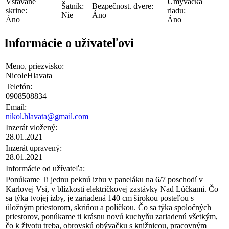
Vstavané
Umývačka
Šatník:
Bezpečnost. dvere:
skrine:
riadu:
Nie
Áno
Áno
Áno
Informácie o užívateľovi
Meno, priezvisko:
NicoleHlavata
Telefón:
0908508834
Email:
nikol.hlavata@gmail.com
Inzerát vložený:
28.01.2021
Inzerát upravený:
28.01.2021
Informácie od užívateľa:
Ponúkame Ti jednu peknú izbu v paneláku na 6/7 poschodí v
Karlovej Vsi, v blízkosti električkovej zastávky Nad Lúčkami. Čo
sa týka tvojej izby, je zariadená 140 cm širokou posteľou s
úložným priestorom, skriňou a poličkou. Čo sa týka spoločných
priestorov, ponúkame ti krásnu novú kuchyňu zariadenú všetkým,
čo k životu treba, obrovskú obývačku s knižnicou, pracovným