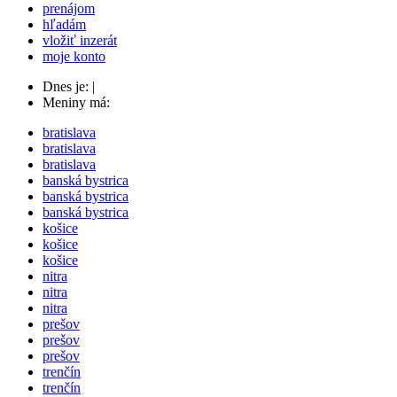
prenájom
hľadám
vložiť inzerát
moje konto
Dnes je:
|
Meniny má:
bratislava
bratislava
bratislava
banská bystrica
banská bystrica
banská bystrica
košice
košice
košice
nitra
nitra
nitra
prešov
prešov
prešov
trenčín
trenčín