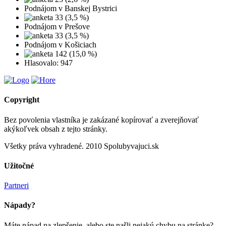
Podnájom v Banskej Bystrici
33 (3,5 %)
Podnájom v Prešove
33 (3,5 %)
Podnájom v Košiciach
142 (15,0 %)
Hlasovalo: 947
Copyright
Bez povolenia vlastníka je zakázané kopírovať a zverejňovať
akýkoľvek obsah z tejto stránky.
Všetky práva vyhradené. 2010 Spolubyvajuci.sk
Užitočné
Partneri
Nápady?
Máte nápad na zlepšenie, alebo ste našli nejakú chybu na stránke?