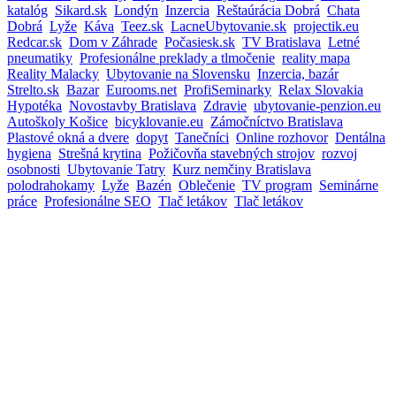
katalóg
Sikard.sk
Londýn
Inzercia
Reštaúrácia Dobrá
Chata
Dobrá
Lyže
Káva
Teez.sk
LacneUbytovanie.sk
projectik.eu
Redcar.sk
Dom v Záhrade
Počasiesk.sk
TV Bratislava
Letné
pneumatiky
Profesionálne preklady a tlmočenie
reality mapa
Reality Malacky
Ubytovanie na Slovensku
Inzercia, bazár
Strelto.sk
Bazar
Eurooms.net
ProfiSeminarky
Relax Slovakia
Hypotéka
Novostavby Bratislava
Zdravie
ubytovanie-penzion.eu
Autoškoly Košice
bicyklovanie.eu
Zámočníctvo Bratislava
Plastové okná a dvere
dopyt
Tanečníci
Online rozhovor
Dentálna
hygiena
Strešná krytina
Požičovňa stavebných strojov
rozvoj
osobnosti
Ubytovanie Tatry
Kurz nemčiny Bratislava
polodrahokamy
Lyže
Bazén
Oblečenie
TV program
Seminárne
práce
Profesionálne SEO
Tlač letákov
Tlač letákov