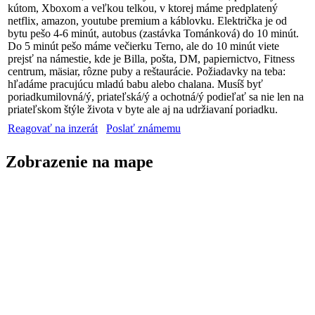
kútom, Xboxom a veľkou telkou, v ktorej máme predplatený
netflix, amazon, youtube premium a káblovku. Električka je od
bytu pešo 4-6 minút, autobus (zastávka Tománková) do 10 minút.
Do 5 minút pešo máme večierku Terno, ale do 10 minút viete
prejsť na námestie, kde je Billa, pošta, DM, papiernictvo, Fitness
centrum, mäsiar, rôzne puby a reštaurácie. Požiadavky na teba:
hľadáme pracujúcu mladú babu alebo chalana. Musíš byť
poriadkumilovná/ý, priateľská/ý a ochotná/ý podieľať sa nie len na
priateľskom štýle života v byte ale aj na udržiavaní poriadku.
Reagovať na inzerát
Poslať známemu
Zobrazenie na mape