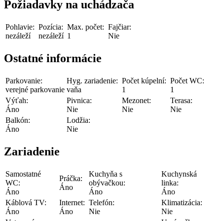
Požiadavky na uchádzača
Pohlavie:
Pozícia:
Max. počet:
Fajčiar:
nezáleží
nezáleží
1
Nie
Ostatné informácie
Parkovanie:
Hyg. zariadenie:
Počet kúpelní:
Počet WC:
verejné parkovanie
vaňa
1
1
Výťah:
Pivnica:
Mezonet:
Terasa:
Áno
Nie
Nie
Nie
Balkón:
Lodžia:
Áno
Nie
Zariadenie
Samostatné
Kuchyňa s
Kuchynská
Práčka:
WC:
obývačkou:
linka:
Áno
Áno
Áno
Áno
Káblová TV:
Internet:
Telefón:
Klimatizácia:
Áno
Áno
Nie
Nie