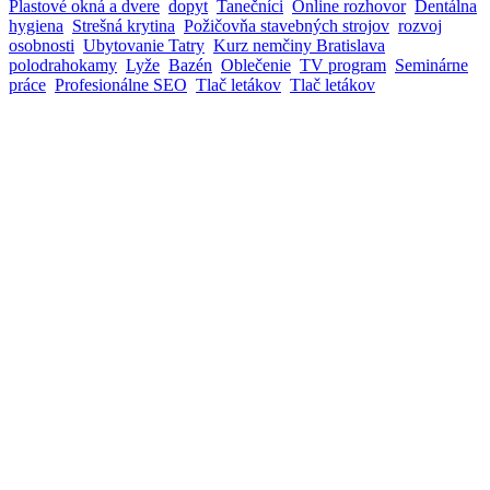
Plastové okná a dvere
dopyt
Tanečníci
Online rozhovor
Dentálna
hygiena
Strešná krytina
Požičovňa stavebných strojov
rozvoj
osobnosti
Ubytovanie Tatry
Kurz nemčiny Bratislava
polodrahokamy
Lyže
Bazén
Oblečenie
TV program
Seminárne
práce
Profesionálne SEO
Tlač letákov
Tlač letákov