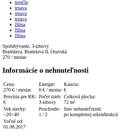
trenčín
trnava
trnava
trnava
žilina
žilina
žilina
Spolubývanie, 3-izbovy
Bratislava, Bratislava II, Oravská
270 / mesiac
Informácie o nehnuteľnosti
Cena:
Energie:
Kaucia:
270 € / mesiac
0 € / mesiac
€
Provízia pre RK:
Počet izieb:
Celková plocha:
€
3-izbovy
72 m²
Vek stavby:
Poschodie:
Stav nehnuteľnosti:
<20>40
1 / 2
po kompletnej rekonštrukcii
Voľné od:
01.08.2017