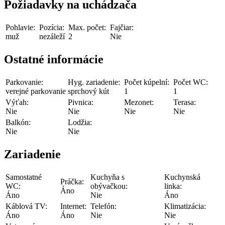
Požiadavky na uchádzača
Pohlavie:
Pozícia:
Max. počet:
Fajčiar:
muž
nezáleží
2
Nie
Ostatné informácie
Parkovanie:
Hyg. zariadenie:
Počet kúpelní:
Počet WC:
verejné parkovanie
sprchový kút
1
1
Výťah:
Pivnica:
Mezonet:
Terasa:
Nie
Nie
Nie
Nie
Balkón:
Lodžia:
Nie
Nie
Zariadenie
Samostatné
Kuchyňa s
Kuchynská
Práčka:
WC:
obývačkou:
linka:
Áno
Áno
Nie
Áno
Káblová TV:
Internet:
Telefón:
Klimatizácia:
Áno
Áno
Nie
Nie