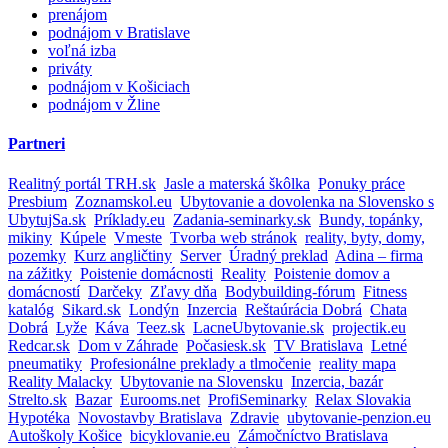
prenájom
podnájom v Bratislave
voľná izba
priváty
podnájom v Košiciach
podnájom v Žline
Partneri
Realitný portál TRH.sk
Jasle a materská škôlka
Ponuky práce
Presbium
Zoznamskol.eu
Ubytovanie a dovolenka na Slovensko s
UbytujSa.sk
Príklady.eu
Zadania-seminarky.sk
Bundy, topánky,
mikiny
Kúpele
Vmeste
Tvorba web stránok
reality, byty, domy,
pozemky
Kurz angličtiny
Server
Úradný preklad
Adina – firma
na zážitky
Poistenie domácnosti
Reality
Poistenie domov a
domácností
Darčeky
Zľavy dňa
Bodybuilding-fórum
Fitness
katalóg
Sikard.sk
Londýn
Inzercia
Reštaúrácia Dobrá
Chata
Dobrá
Lyže
Káva
Teez.sk
LacneUbytovanie.sk
projectik.eu
Redcar.sk
Dom v Záhrade
Počasiesk.sk
TV Bratislava
Letné
pneumatiky
Profesionálne preklady a tlmočenie
reality mapa
Reality Malacky
Ubytovanie na Slovensku
Inzercia, bazár
Strelto.sk
Bazar
Eurooms.net
ProfiSeminarky
Relax Slovakia
Hypotéka
Novostavby Bratislava
Zdravie
ubytovanie-penzion.eu
Autoškoly Košice
bicyklovanie.eu
Zámočníctvo Bratislava