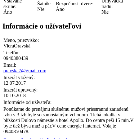
Vstavané
Umývačka
Šatník:
Bezpečnost. dvere:
skrine:
riadu:
Nie
Áno
Áno
Nie
Informácie o užívateľovi
Meno, priezvisko:
VieraOravská
Telefón:
0940380439
Email:
oravska7@gmail.com
Inzerát vložený:
12.07.2017
Inzerát upravený:
10.10.2018
Informácie od užívateľa:
Ponúkame do prenájmu slušnému mužovi priestrannú zariadenú
izbu v 3 izb byte so samostatným vchodom. Tichá lokalita v
blízkosti Dulovo námestie a hotel Apollo. Do centra peši 15 min.V
byte tiež býva muž a pár.V cene energie i internet. Volajte
0940850478.