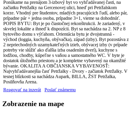
Ponúkame na prenájom 3-izbový byt vo vyhľadávanej časti, na
začiatku Petržalky na Gercenovej ulici, hneď pri Petržalskom
korze. Vhodný pre študentov, mladých pracujúcich ľudí, alebo pár,
prípadne pár + jedna osoba, prípadne 3+1, vieme sa dohodnúť.
POPIS BYTU: Byt je po čiastočnej rekonštrukcii. Je zariadený, v
skvelej lokalite a ihneď k dispozícii. Byt sa nachádza na 2. NP z 8
bytového domu s výťahom. Orientácia bytu je dvojstranná -
východ (loggia, kuchyňa, obývačka), západ (izby). Byt pozostáva z
2 nepriechodných uzamykateľných izieb, obývacej izby (v prípade
potreby vie slúžiť ako ďalšia izba osadením dverí), kuchyne s
lodžiou, chodby, kúpeľne s vaňou a samostatného WC. V byte je
dostatok úložného priestoru a je kompletne vybavený na okamžité
bývanie. OKALITA A OBČIANSKA VYBAVENOSŤ:
Najvyhľadávanejšia časť Petržalky - Dvory - začiatok Petržalky. V
tesnej blízkosti sa nachádza Aupark, BILLA, ŽST Petržalka,
Posilňovňa Arena.
Reagovať na inzerát
Poslať známemu
Zobrazenie na mape