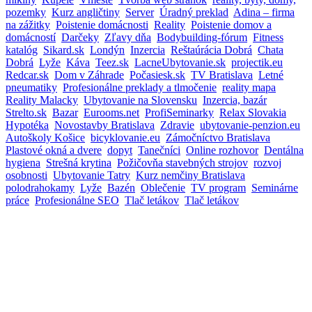
pozemky
Kurz angličtiny
Server
Úradný preklad
Adina – firma
na zážitky
Poistenie domácnosti
Reality
Poistenie domov a
domácností
Darčeky
Zľavy dňa
Bodybuilding-fórum
Fitness
katalóg
Sikard.sk
Londýn
Inzercia
Reštaúrácia Dobrá
Chata
Dobrá
Lyže
Káva
Teez.sk
LacneUbytovanie.sk
projectik.eu
Redcar.sk
Dom v Záhrade
Počasiesk.sk
TV Bratislava
Letné
pneumatiky
Profesionálne preklady a tlmočenie
reality mapa
Reality Malacky
Ubytovanie na Slovensku
Inzercia, bazár
Strelto.sk
Bazar
Eurooms.net
ProfiSeminarky
Relax Slovakia
Hypotéka
Novostavby Bratislava
Zdravie
ubytovanie-penzion.eu
Autoškoly Košice
bicyklovanie.eu
Zámočníctvo Bratislava
Plastové okná a dvere
dopyt
Tanečníci
Online rozhovor
Dentálna
hygiena
Strešná krytina
Požičovňa stavebných strojov
rozvoj
osobnosti
Ubytovanie Tatry
Kurz nemčiny Bratislava
polodrahokamy
Lyže
Bazén
Oblečenie
TV program
Seminárne
práce
Profesionálne SEO
Tlač letákov
Tlač letákov