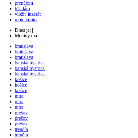
prenájom
hľadám
vložiť inzerát
moje konto
Dnes je:
|
Meniny má:
bratislava
bratislava
bratislava
banská bystrica
banská bystrica
banská bystrica
košice
košice
košice
nitra
nitra
nitra
prešov
prešov
prešov
trenčín
trenčín