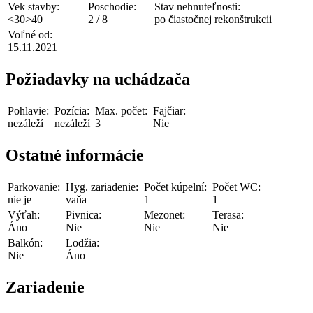
Vek stavby:
Poschodie:
Stav nehnuteľnosti:
<30>40
2 / 8
po čiastočnej rekonštrukcii
Voľné od:
15.11.2021
Požiadavky na uchádzača
Pohlavie:
Pozícia:
Max. počet:
Fajčiar:
nezáleží
nezáleží
3
Nie
Ostatné informácie
Parkovanie:
Hyg. zariadenie:
Počet kúpelní:
Počet WC:
nie je
vaňa
1
1
Výťah:
Pivnica:
Mezonet:
Terasa:
Áno
Nie
Nie
Nie
Balkón:
Lodžia:
Nie
Áno
Zariadenie