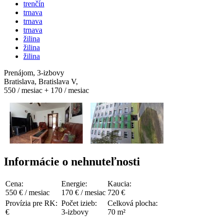
trenčín
trnava
trnava
trnava
žilina
žilina
žilina
Prenájom, 3-izbovy
Bratislava, Bratislava V,
550 / mesiac + 170 / mesiac
Informácie o nehnuteľnosti
Cena:
Energie:
Kaucia:
550 € / mesiac
170 € / mesiac
720 €
Provízia pre RK:
Počet izieb:
Celková plocha:
€
3-izbovy
70 m²