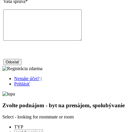
Vaša správa*
Nemáte účet?
|
Prihlásiť
Zvolte podnájom - byt na prenájom, spolubývanie
Select - looking for roommate or room
TYP