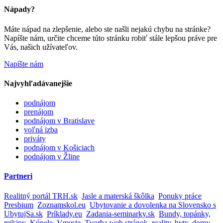
Nápady?
Máte nápad na zlepšenie, alebo ste našli nejakú chybu na stránke?
Napíšte nám, určite chceme túto stránku robiť stále lepšou práve pre
Vás, našich užívateľov.
Napíšte nám
Najvyhľadávanejšie
podnájom
prenájom
podnájom v Bratislave
voľná izba
priváty
podnájom v Košiciach
podnájom v Žline
Partneri
Realitný portál TRH.sk
Jasle a materská škôlka
Ponuky práce
Presbium
Zoznamskol.eu
Ubytovanie a dovolenka na Slovensko s
UbytujSa.sk
Príklady.eu
Zadania-seminarky.sk
Bundy, topánky,
mikiny
Kúpele
Vmeste
Tvorba web stránok
reality, byty, domy,