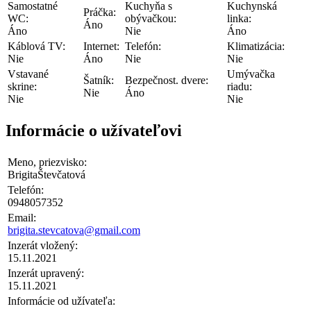
Samostatné
Kuchyňa s
Kuchynská
Práčka:
WC:
obývačkou:
linka:
Áno
Áno
Nie
Áno
Káblová TV:
Internet:
Telefón:
Klimatizácia:
Nie
Áno
Nie
Nie
Vstavané
Umývačka
Šatník:
Bezpečnost. dvere:
skrine:
riadu:
Nie
Áno
Nie
Nie
Informácie o užívateľovi
Meno, priezvisko:
BrigitaŠtevčatová
Telefón:
0948057352
Email:
brigita.stevcatova@gmail.com
Inzerát vložený:
15.11.2021
Inzerát upravený:
15.11.2021
Informácie od užívateľa: